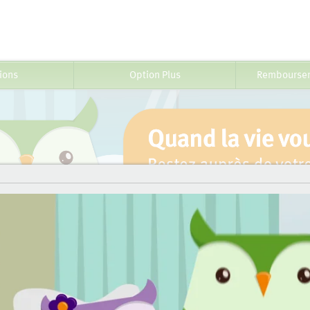
ions
Option Plus
Remboursem
 pour enfants