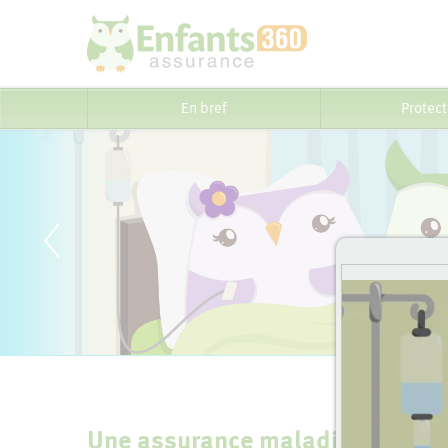
En bref
Protect
Une assurance maladies graves