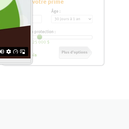
Calculez votre prime
Nom :
Âge :
Montant de la protection :
25 000 $
Prime :
Plus d'options
16,00 $
/mois