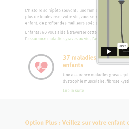
L’histoire se répète souvent : une famille bouleversée à
plus de bouleverser votre vie, vous serez confrontés à 
enfant, de profiter des meilleurs spécialistes ou d’obteni
Enfants360 vous aide à traverser cette épreuve en offrant
l’
assurance maladies graves ou vie
, l’
assurance vie sup
37 maladies graves couv
enfants
Une assurance maladies graves qui v
dystrophie musculaire, fibrose kysti
Lire la suite
Option Plus : Veillez sur votre enfant 