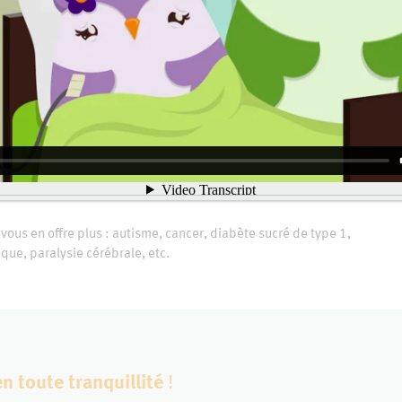
 la suite d’un diagnostic de maladie grave chez son enfant. En
des choix déchirants. Choisir de demeurer auprès de votre
r des soins à l’étranger.
 différentes garanties dont: l’
assurance maladies graves
,
plémentaire
et bien plus.
ertes, dont plusieurs spécifiques aux
ous en offre plus : autisme, cancer, diabète sucré de type 1,
que, paralysie cérébrale, etc.
en toute tranquillité
!