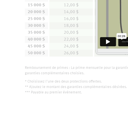
15 000 $
12,00 $
1
20 000 $
14,00 $
1
25 000 $
16,00 $
2
30 000 $
18,00 $
2
35 000 $
20,00 $
2
40 000 $
22,00 $
2
45 000 $
24,00 $
3
50 000 $
26,00 $
3
Remboursement de primes : La prime mensuelle pour la garanti
garanties complémentaires choisies.
* Choisissez l’une des deux protections offertes.
** Ajoutez le montant des garanties complémentaires désirées.
*** Payable au premier événement.