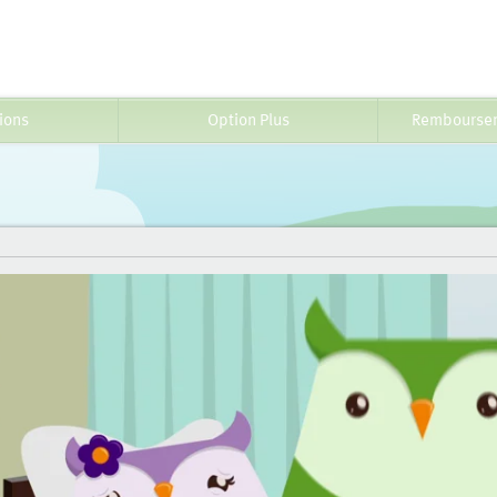
ions
Option Plus
Remboursem
’enfant. Elle est garantie jusqu’à 75 ans. Le capital assurable
Garanties complémentaires**
es graves ou assurance
Assurance vie
Option Plus
vie***
supplémentaire
1,00 $
+2,00 $
+10,00 $