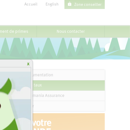
Accueil
English
Zone conseiller
ent de primes
Nous contacter
x
Guides et documentation
Sommaire des taux
À propos d'Humania Assurance
Nous contacter