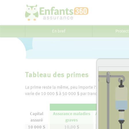
En bref
Protect
Tableau des primes
La prime reste la même, peu importe l’âge et le sexe de l
varie de 10 000 $ à 50 000 $ par tranche de 5 000 $.
Protections*
Capital
Assurance maladies
Assurance maladi
assuré
graves
10 000 $
10,00 $
1